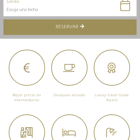
Salida
RESERVAR
Mejor precio sin
Desayuno incluido
Luxury travel Guide
intermediarios
Award