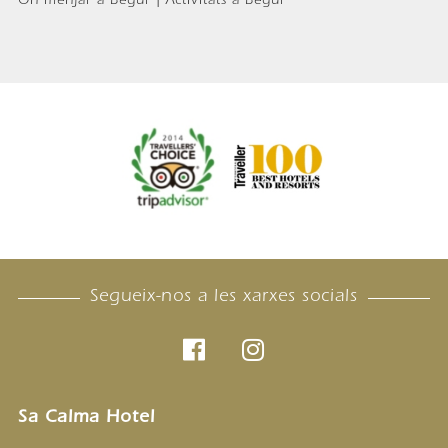
On menjar a Begur | Activitats a Begur
Segueix-nos a les xarxes socials
Sa Calma Hotel