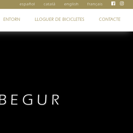
español
català
english
français
ENTORN
LLOGUER DE BICICLETES
CONTACTE
 BEGUR