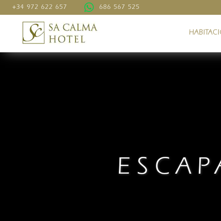
+34 972 622 657
686 567 525
HABITAC
ESCAP