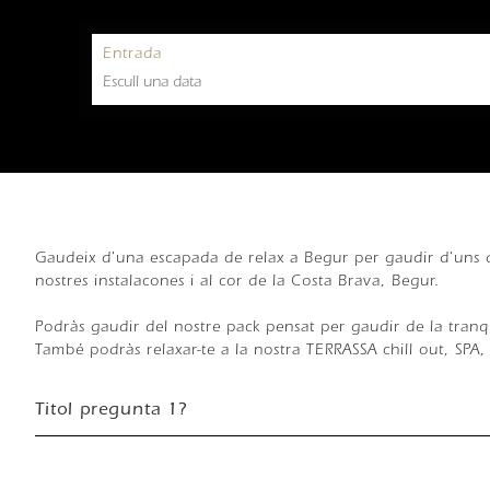
Entrada
Gaudeix d'una escapada de relax a Begur per gaudir d'uns d
nostres instalacones i al cor de la Costa Brava, Begur.
Podràs gaudir del nostre pack pensat per gaudir de la tranquil
També podràs relaxar-te a la nostra TERRASSA chill out, SPA,
Titol pregunta 1?