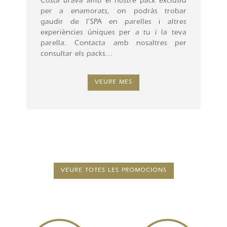
Costa Brava amb el nostre pack exclusiu
per a enamorats, on podràs trobar
gaudir de l'SPA en parelles i altres
experiències úniques per a tu i la teva
parella. Contacta amb nosaltres per
consultar els packs...
VEURE MES
VEURE TOTES LES PROMOCIONS