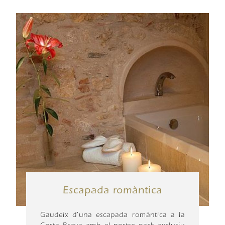
Escapada romàntica
Gaudeix d'una escapada romàntica a la