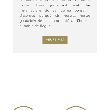
la pau de el poble situat al cor de la
Costa Brava juntament amb les
instal·lacions de Sa Calma pensat i
dissenyat perquè els nostres hostes
gaudeixin de la desconnexió de l'hotel i
el poble de Begur.
VEURE MES