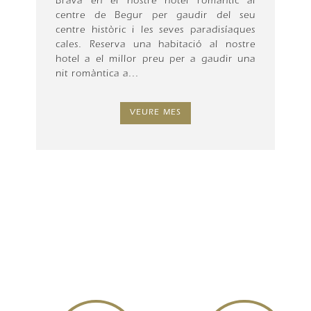
Brava en el nostre hotel romàntic al
centre de Begur per gaudir del seu
centre històric i les seves paradisíaques
cales. Reserva una habitació al nostre
hotel a el millor preu per a gaudir una
nit romàntica a...
VEURE MES