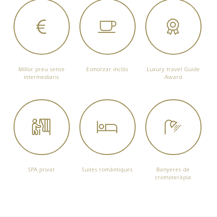
Millor preu sense
Esmorzar inclòs
Luxury travel Guide
intermediaris
Award
SPA privat
Suites romàntiques
Banyeres de
cromoteràpia