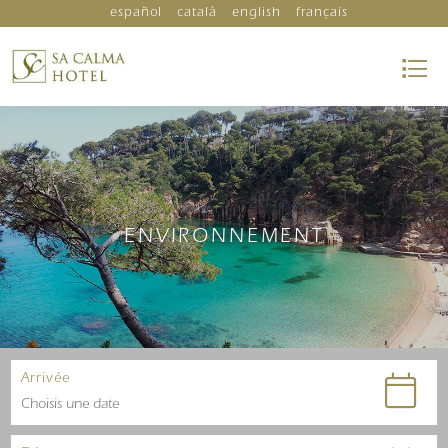
español
català
english
français
ENVIRONNEMENT
Arrivée