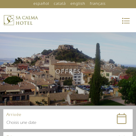
español
català
english
français
OFFRES
Arrivée